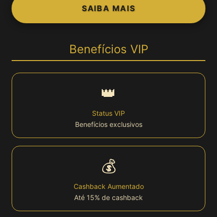
SAIBA MAIS
👤 Conta
Login
Benefícios VIP
Cadastro
👑
Bônus
Status VIP
Benefícios exclusivos
VIP
Lottery
💰
Cashback Aumentado
🏆 Plataforma
Até 15% de cashback
Plataforma