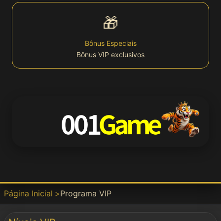
🎁
Bet
Bônus Especiais
Bônus VIP exclusivos
Win
APP
📱 Download
APK
Download
Página Inicial
Programa VIP
Baixar