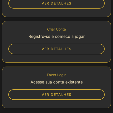
VER DETALHES
Criar Conta
Registre-se e comece a jogar
VER DETALHES
Fazer Login
Acesse sua conta existente
VER DETALHES