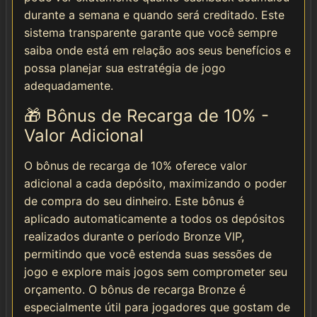
durante a semana e quando será creditado. Este
sistema transparente garante que você sempre
saiba onde está em relação aos seus benefícios e
possa planejar sua estratégia de jogo
adequadamente.
🎁 Bônus de Recarga de 10% -
Valor Adicional
O bônus de recarga de 10% oferece valor
adicional a cada depósito, maximizando o poder
de compra do seu dinheiro. Este bônus é
aplicado automaticamente a todos os depósitos
realizados durante o período Bronze VIP,
permitindo que você estenda suas sessões de
jogo e explore mais jogos sem comprometer seu
orçamento. O bônus de recarga Bronze é
especialmente útil para jogadores que gostam de