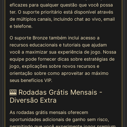
eficazes para qualquer questão que você possa
ter. O suporte prioritário está disponível através
de múltiplos canais, incluindo chat ao vivo, email
e telefone.
O suporte Bronze também inclui acesso a
recursos educacionais e tutoriais que ajudam
você a maximizar sua experiência de jogo. Nossa
equipe pode fornecer dicas sobre estratégias de
jogo, explicações sobre novos recursos e
orientação sobre como aproveitar ao máximo
seus benefícios VIP.
🎰 Rodadas Grátis Mensais -
Diversão Extra
As rodadas grátis mensais oferecem
oportunidades adicionais de ganho sem risco,
permitindo que você experimente jogos premium