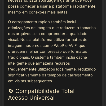
necessário. Esta abordagem garante que você
possa começar a usar a plataforma rapidamente,
mesmo em conexões mais lentas.
O carregamento rápido também inclui
otimizações de imagem que reduzem o tamanho
dos arquivos sem comprometer a qualidade
visual. Nossa plataforma utiliza formatos de
imagem modernos como WebP e AVIF, que
oferecem melhor compressão que formatos
tradicionais. O sistema também inclui cache
inteligente que armazena recursos
frequentemente utilizados localmente, reduzindo
significativamente os tempos de carregamento
em visitas subsequentes.
🔄 Compatibilidade Total -
Acesso Universal