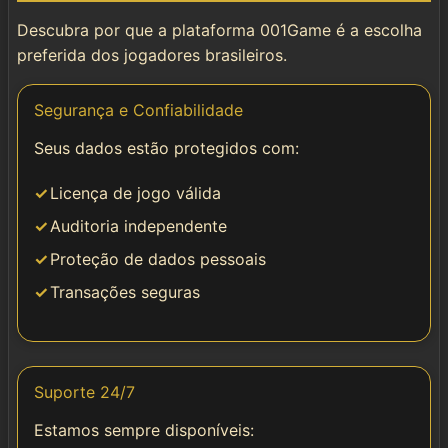
Descubra por que a plataforma 001Game é a escolha
preferida dos jogadores brasileiros.
Segurança e Confiabilidade
Seus dados estão protegidos com:
Licença de jogo válida
Auditoria independente
Proteção de dados pessoais
Transações seguras
Suporte 24/7
Estamos sempre disponíveis: