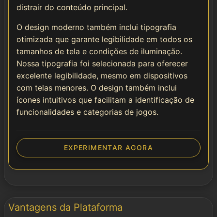
distrair do conteúdo principal.
O design moderno também inclui tipografia
otimizada que garante legibilidade em todos os
tamanhos de tela e condições de iluminação.
Nossa tipografia foi selecionada para oferecer
excelente legibilidade, mesmo em dispositivos
com telas menores. O design também inclui
ícones intuitivos que facilitam a identificação de
funcionalidades e categorias de jogos.
EXPERIMENTAR AGORA
Vantagens da Plataforma