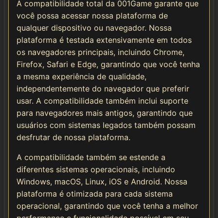
A compatibilidade total da 001Game garante que
você possa acessar nossa plataforma de
qualquer dispositivo ou navegador. Nossa
plataforma é testada extensivamente em todos
os navegadores principais, incluindo Chrome,
Firefox, Safari e Edge, garantindo que você tenha
a mesma experiência de qualidade,
independentemente do navegador que preferir
usar. A compatibilidade também inclui suporte
para navegadores mais antigos, garantindo que
usuários com sistemas legados também possam
desfrutar de nossa plataforma.
A compatibilidade também se estende a
diferentes sistemas operacionais, incluindo
Windows, macOS, Linux, iOS e Android. Nossa
plataforma é otimizada para cada sistema
operacional, garantindo que você tenha a melhor