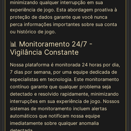
minimizando qualquer interrupção em sua
experiência de jogo. Esta abordagem proativa à
proteção de dados garante que você nunca
perca informações importantes sobre sua conta
ou histórico de jogo.
📊 Monitoramento 24/7 -
Vigilância Constante
Nossa plataforma é monitorada 24 horas por dia,
7 dias por semana, por uma equipe dedicada de
especialistas em tecnologia. Este monitoramento
contínuo garante que qualquer problema seja
detectado e resolvido rapidamente, minimizando
interrupções em sua experiência de jogo. Nossos
sistemas de monitoramento incluem alertas
automáticos que notificam nossa equipe
imediatamente sobre qualquer anomalia
detectada.