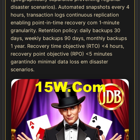
disaster scenarios). Automated snapshots every 4
hours, transaction logs continuous replication
enabling point-in-time recovery com 1-minute
granularity. Retention policy: daily backups 30
days, weekly backups 90 days, monthly backups
1 year. Recovery time objective (RTO) <4 hours,
recovery point objective (RPO) <5 minutes
garantindo minimal data loss em disaster
scenarios.