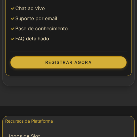
Chat ao vivo
Suporte por email
Base de conhecimento
FAQ detalhado
REGISTRAR AGORA
Recursos da Plataforma
Jogos de Slot