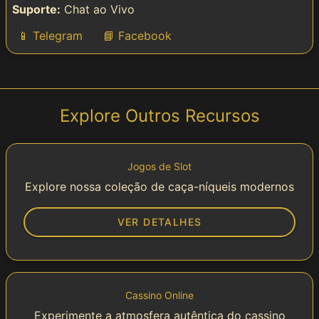
Suporte:
Chat ao Vivo
📱 Telegram
📘 Facebook
Explore Outros Recursos
Jogos de Slot
Explore nossa coleção de caça-níqueis modernos
VER DETALHES
Cassino Online
Experimente a atmosfera autêntica do cassino