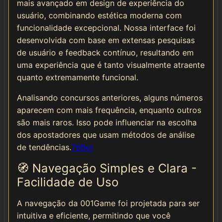
mais avançado em design de experiência do
usuário, combinando estética moderna com
funcionalidade excepcional. Nossa interface foi
desenvolvida com base em extensas pesquisas
de usuário e feedback contínuo, resultando em
uma experiência que é tanto visualmente atraente
quanto extremamente funcional.
Analisando concursos anteriores, alguns números
aparecem com mais frequência, enquanto outros
são mais raros. Isso pode influenciar na escolha
dos apostadores que usam métodos de análise
de tendências.
78Bet
🧭 Navegação Simples e Clara -
Facilidade de Uso
A navegação da 001Game foi projetada para ser
intuitiva e eficiente, permitindo que você