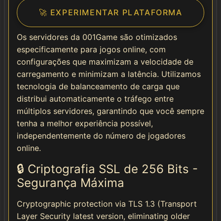
🚀 EXPERIMENTAR PLATAFORMA
Os servidores da 001Game são otimizados
especificamente para jogos online, com
configurações que maximizam a velocidade de
carregamento e minimizam a latência. Utilizamos
tecnologia de balanceamento de carga que
distribui automaticamente o tráfego entre
múltiplos servidores, garantindo que você sempre
tenha a melhor experiência possível,
independentemente do número de jogadores
online.
🔒 Criptografia SSL de 256 Bits -
Segurança Máxima
Cryptographic protection via TLS 1.3 (Transport
Layer Security latest version, eliminating older