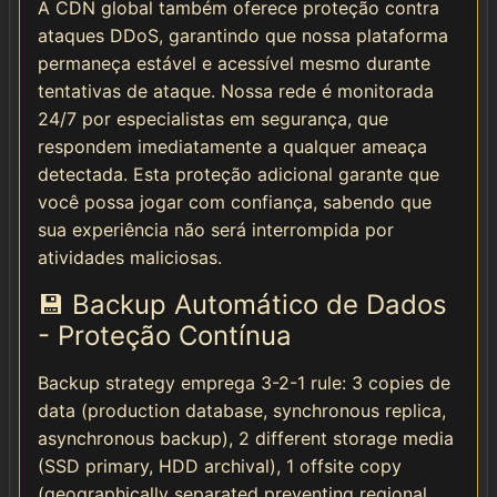
A CDN global também oferece proteção contra
ataques DDoS, garantindo que nossa plataforma
permaneça estável e acessível mesmo durante
tentativas de ataque. Nossa rede é monitorada
24/7 por especialistas em segurança, que
respondem imediatamente a qualquer ameaça
detectada. Esta proteção adicional garante que
você possa jogar com confiança, sabendo que
sua experiência não será interrompida por
atividades maliciosas.
💾 Backup Automático de Dados
- Proteção Contínua
Backup strategy emprega 3-2-1 rule: 3 copies de
data (production database, synchronous replica,
asynchronous backup), 2 different storage media
(SSD primary, HDD archival), 1 offsite copy
(geographically separated preventing regional