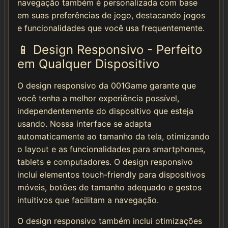
navegação também é personalizada com base
em suas preferências de jogo, destacando jogos
e funcionalidades que você usa frequentemente.
📱 Design Responsivo - Perfeito
em Qualquer Dispositivo
O design responsivo da 001Game garante que
você tenha a melhor experiência possível,
independentemente do dispositivo que esteja
usando. Nossa interface se adapta
automaticamente ao tamanho da tela, otimizando
o layout e as funcionalidades para smartphones,
tablets e computadores. O design responsivo
inclui elementos touch-friendly para dispositivos
móveis, botões de tamanho adequado e gestos
intuitivos que facilitam a navegação.
O design responsivo também inclui otimizações