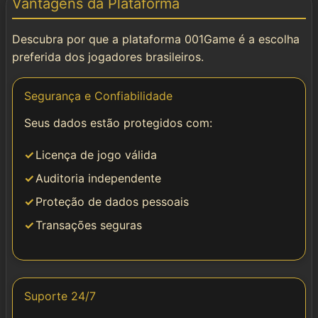
Vantagens da Plataforma
Descubra por que a plataforma 001Game é a escolha
preferida dos jogadores brasileiros.
Segurança e Confiabilidade
Seus dados estão protegidos com:
Licença de jogo válida
Auditoria independente
Proteção de dados pessoais
Transações seguras
Suporte 24/7