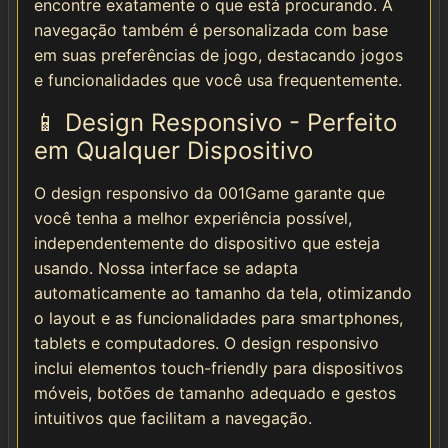
encontre exatamente o que está procurando. A
navegação também é personalizada com base
em suas preferências de jogo, destacando jogos
e funcionalidades que você usa frequentemente.
📱 Design Responsivo - Perfeito
em Qualquer Dispositivo
O design responsivo da 001Game garante que
você tenha a melhor experiência possível,
independentemente do dispositivo que esteja
usando. Nossa interface se adapta
automaticamente ao tamanho da tela, otimizando
o layout e as funcionalidades para smartphones,
tablets e computadores. O design responsivo
inclui elementos touch-friendly para dispositivos
móveis, botões de tamanho adequado e gestos
intuitivos que facilitam a navegação.