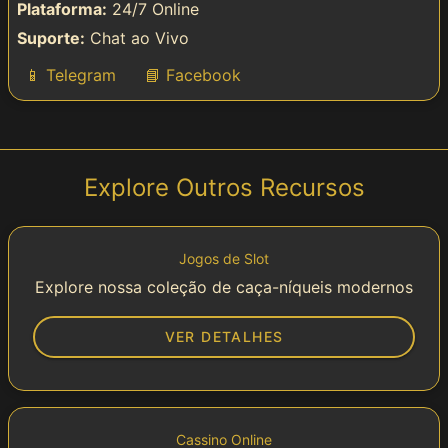
Plataforma:
24/7 Online
Suporte:
Chat ao Vivo
📱 Telegram
📘 Facebook
Explore Outros Recursos
Jogos de Slot
Explore nossa coleção de caça-níqueis modernos
VER DETALHES
Cassino Online