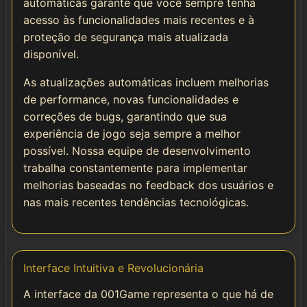
automáticas garante que você sempre tenha
acesso às funcionalidades mais recentes e à
proteção de segurança mais atualizada
disponível.
As atualizações automáticas incluem melhorias
de performance, novas funcionalidades e
correções de bugs, garantindo que sua
experiência de jogo seja sempre a melhor
possível. Nossa equipe de desenvolvimento
trabalha constantemente para implementar
melhorias baseadas no feedback dos usuários e
nas mais recentes tendências tecnológicas.
Interface Intuitiva e Revolucionária
A interface da 001Game representa o que há de