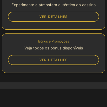
Experimente a atmosfera autêntica do cassino
VER DETALHES
Bônus e Promoções
Veja todos os bônus disponíveis
VER DETALHES