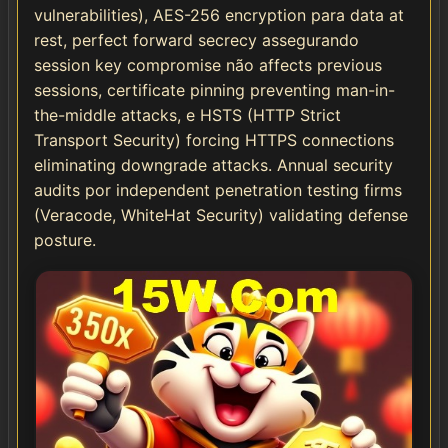
vulnerabilities), AES-256 encryption para data at
rest, perfect forward secrecy assegurando
session key compromise não affects previous
sessions, certificate pinning preventing man-in-
the-middle attacks, e HSTS (HTTP Strict
Transport Security) forcing HTTPS connections
eliminating downgrade attacks. Annual security
audits por independent penetration testing firms
(Veracode, WhiteHat Security) validating defense
posture.