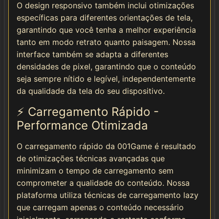
O design responsivo também inclui otimizações
específicas para diferentes orientações de tela,
garantindo que você tenha a melhor experiência
tanto em modo retrato quanto paisagem. Nossa
interface também se adapta a diferentes
densidades de pixel, garantindo que o conteúdo
seja sempre nítido e legível, independentemente
da qualidade da tela do seu dispositivo.
⚡ Carregamento Rápido -
Performance Otimizada
O carregamento rápido da 001Game é resultado
de otimizações técnicas avançadas que
minimizam o tempo de carregamento sem
comprometer a qualidade do conteúdo. Nossa
plataforma utiliza técnicas de carregamento lazy
que carregam apenas o conteúdo necessário