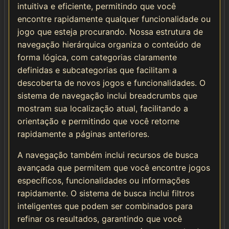
intuitiva e eficiente, permitindo que você
encontre rapidamente qualquer funcionalidade ou
jogo que esteja procurando. Nossa estrutura de
navegação hierárquica organiza o conteúdo de
forma lógica, com categorias claramente
definidas e subcategorias que facilitam a
descoberta de novos jogos e funcionalidades. O
sistema de navegação inclui breadcrumbs que
mostram sua localização atual, facilitando a
orientação e permitindo que você retorne
rapidamente a páginas anteriores.
A navegação também inclui recursos de busca
avançada que permitem que você encontre jogos
específicos, funcionalidades ou informações
rapidamente. O sistema de busca inclui filtros
inteligentes que podem ser combinados para
refinar os resultados, garantindo que você