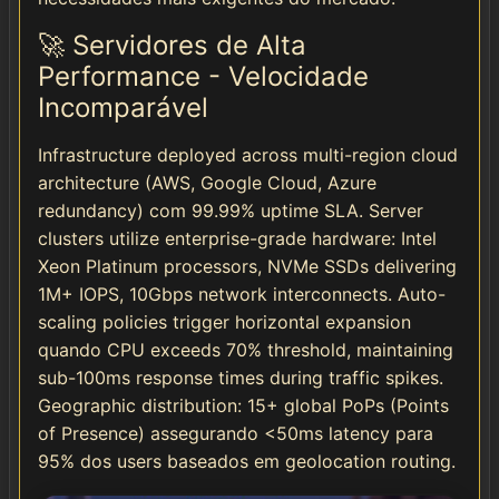
🚀 Servidores de Alta
Performance - Velocidade
Incomparável
Infrastructure deployed across multi-region cloud
architecture (AWS, Google Cloud, Azure
redundancy) com 99.99% uptime SLA. Server
clusters utilize enterprise-grade hardware: Intel
Xeon Platinum processors, NVMe SSDs delivering
1M+ IOPS, 10Gbps network interconnects. Auto-
scaling policies trigger horizontal expansion
quando CPU exceeds 70% threshold, maintaining
sub-100ms response times during traffic spikes.
Geographic distribution: 15+ global PoPs (Points
of Presence) assegurando <50ms latency para
95% dos users baseados em geolocation routing.