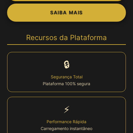
👤 Conta
SAIBA MAIS
Login
Recursos da Plataforma
Cadastro
Bônus
🔒
Segurança Total
VIP
Plataforma 100% segura
Lottery
⚡
🏆 Plataforma
Performance Rápida
Carregamento instantâneo
Plataforma