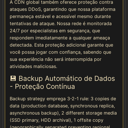
A CDN global também oferece proteção contra
ataques DDoS, garantindo que nossa plataforma
permaneça estável e acessível mesmo durante
tentativas de ataque. Nossa rede é monitorada
24/7 por especialistas em segurança, que
respondem imediatamente a qualquer ameaça
detectada. Esta proteção adicional garante que
você possa jogar com confiança, sabendo que
sua experiência não será interrompida por
atividades maliciosas.
💾 Backup Automático de Dados
- Proteção Contínua
Backup strategy emprega 3-2-1 rule: 3 copies de
data (production database, synchronous replica,
asynchronous backup), 2 different storage media
(SSD primary, HDD archival), 1 offsite copy
(geographically separated preventing regional