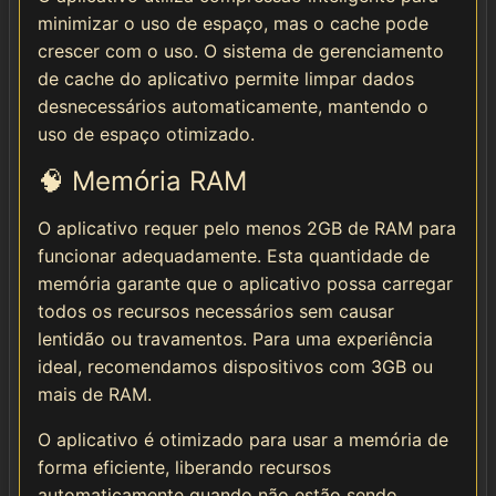
minimizar o uso de espaço, mas o cache pode
crescer com o uso. O sistema de gerenciamento
de cache do aplicativo permite limpar dados
desnecessários automaticamente, mantendo o
uso de espaço otimizado.
🧠 Memória RAM
O aplicativo requer pelo menos 2GB de RAM para
funcionar adequadamente. Esta quantidade de
memória garante que o aplicativo possa carregar
todos os recursos necessários sem causar
lentidão ou travamentos. Para uma experiência
ideal, recomendamos dispositivos com 3GB ou
mais de RAM.
O aplicativo é otimizado para usar a memória de
forma eficiente, liberando recursos
automaticamente quando não estão sendo