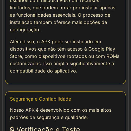
usuários com dispositivos com recursos
limitados, que podem optar por instalar apenas
as funcionalidades essenciais. O processo de
instalação também oferece mais opções de
configuração.
Além disso, o APK pode ser instalado em
dispositivos que não têm acesso à Google Play
Store, como dispositivos rootados ou com ROMs
customizadas. Isso amplia significativamente a
compatibilidade do aplicativo.
Segurança e Confiabilidade
Nosso APK é desenvolvido com os mais altos
padrões de segurança e qualidade:
🔒 Verificação e Teste