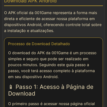
Download APK Android
Instalar
O APK oficial da 001Game representa a forma mais
🌐 Social & Contato
direta e eficiente de acessar nossa plataforma em
dispositivos Android, oferecendo controle total sobre
📱 Telegram
a instalação e atualizações.
📘 Facebook
Processo de Download Detalhado
O download do APK da 001Game é um processo
simples e seguro que pode ser realizado em
poucos minutos. Seguindo este guia passo a
passo, você terá acesso completo à plataforma
em seu dispositivo Android.
📱 Passo 1: Acesso à Página de
Download
O primeiro passo é acessar nossa página oficial