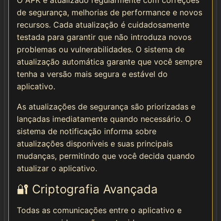
O APK é atualizado regularmente com correções
de segurança, melhorias de performance e novos
recursos. Cada atualização é cuidadosamente
testada para garantir que não introduza novos
problemas ou vulnerabilidades. O sistema de
atualização automática garante que você sempre
tenha a versão mais segura e estável do
aplicativo.
As atualizações de segurança são priorizadas e
lançadas imediatamente quando necessário. O
sistema de notificação informa sobre
atualizações disponíveis e suas principais
mudanças, permitindo que você decida quando
atualizar o aplicativo.
🔐 Criptografia Avançada
Todas as comunicações entre o aplicativo e