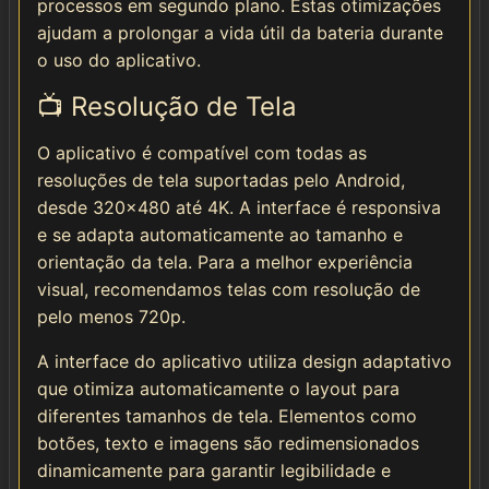
processos em segundo plano. Estas otimizações
ajudam a prolongar a vida útil da bateria durante
o uso do aplicativo.
📺 Resolução de Tela
O aplicativo é compatível com todas as
resoluções de tela suportadas pelo Android,
desde 320x480 até 4K. A interface é responsiva
e se adapta automaticamente ao tamanho e
orientação da tela. Para a melhor experiência
visual, recomendamos telas com resolução de
pelo menos 720p.
A interface do aplicativo utiliza design adaptativo
que otimiza automaticamente o layout para
diferentes tamanhos de tela. Elementos como
botões, texto e imagens são redimensionados
dinamicamente para garantir legibilidade e