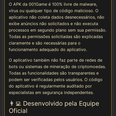
O APK da 001Game é 100% livre de malware,
vírus ou qualquer tipo de código malicioso. O
aplicativo não coleta dados desnecessários, não
exibe anúncios não solicitados e não executa
processos em segundo plano sem sua permissão.
Todas as permissões solicitadas são explicadas
claramente e são necessárias para o
funcionamento adequado do aplicativo.
O aplicativo também não faz parte de redes de
bots ou sistemas de mineração de criptomoedas.
Todas as funcionalidades são transparentes e
podem ser verificadas pelos usuários. O código
do aplicativo é regularmente auditado por
especialistas em segurança independentes.
👨‍💻 Desenvolvido pela Equipe
Oficial