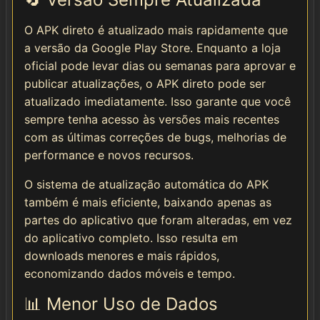
O APK direto é atualizado mais rapidamente que
a versão da Google Play Store. Enquanto a loja
oficial pode levar dias ou semanas para aprovar e
publicar atualizações, o APK direto pode ser
atualizado imediatamente. Isso garante que você
sempre tenha acesso às versões mais recentes
com as últimas correções de bugs, melhorias de
performance e novos recursos.
O sistema de atualização automática do APK
também é mais eficiente, baixando apenas as
partes do aplicativo que foram alteradas, em vez
do aplicativo completo. Isso resulta em
downloads menores e mais rápidos,
economizando dados móveis e tempo.
📊 Menor Uso de Dados