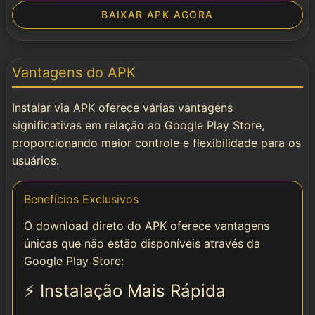
BAIXAR APK AGORA
Vantagens do APK
Instalar via APK oferece várias vantagens
significativas em relação ao Google Play Store,
proporcionando maior controle e flexibilidade para os
usuários.
Benefícios Exclusivos
O download direto do APK oferece vantagens
únicas que não estão disponíveis através da
Google Play Store:
⚡ Instalação Mais Rápida