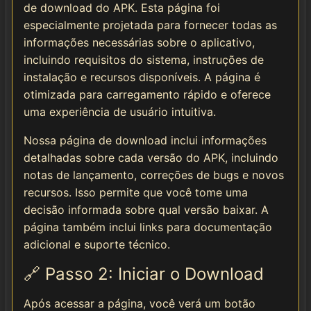
de download do APK. Esta página foi
especialmente projetada para fornecer todas as
informações necessárias sobre o aplicativo,
incluindo requisitos do sistema, instruções de
instalação e recursos disponíveis. A página é
otimizada para carregamento rápido e oferece
uma experiência de usuário intuitiva.
Nossa página de download inclui informações
detalhadas sobre cada versão do APK, incluindo
notas de lançamento, correções de bugs e novos
recursos. Isso permite que você tome uma
decisão informada sobre qual versão baixar. A
página também inclui links para documentação
adicional e suporte técnico.
🔗 Passo 2: Iniciar o Download
Após acessar a página, você verá um botão