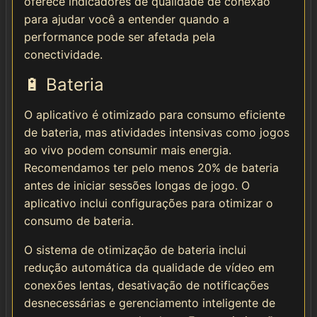
oferece indicadores de qualidade de conexão
para ajudar você a entender quando a
performance pode ser afetada pela
conectividade.
🔋 Bateria
O aplicativo é otimizado para consumo eficiente
de bateria, mas atividades intensivas como jogos
ao vivo podem consumir mais energia.
Recomendamos ter pelo menos 20% de bateria
antes de iniciar sessões longas de jogo. O
aplicativo inclui configurações para otimizar o
consumo de bateria.
O sistema de otimização de bateria inclui
redução automática da qualidade de vídeo em
conexões lentas, desativação de notificações
desnecessárias e gerenciamento inteligente de