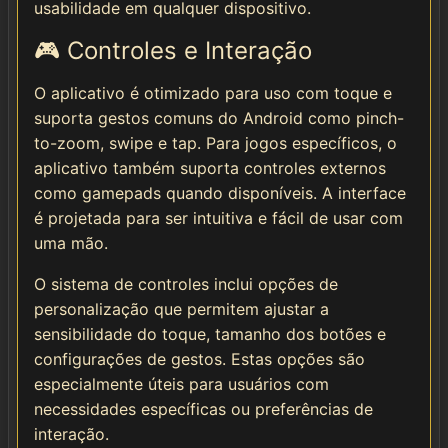
usabilidade em qualquer dispositivo.
🎮 Controles e Interação
O aplicativo é otimizado para uso com toque e
suporta gestos comuns do Android como pinch-
to-zoom, swipe e tap. Para jogos específicos, o
aplicativo também suporta controles externos
como gamepads quando disponíveis. A interface
é projetada para ser intuitiva e fácil de usar com
uma mão.
O sistema de controles inclui opções de
personalização que permitem ajustar a
sensibilidade do toque, tamanho dos botões e
configurações de gestos. Estas opções são
especialmente úteis para usuários com
necessidades específicas ou preferências de
interação.