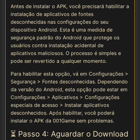
Antes de instalar o APK, você precisará habilitar a
instalação de aplicativos de fontes
desconhecidas nas configurações do seu
dispositivo Android. Esta é uma medida de
segurança padrão do Android que protege os
usuários contra instalação acidental de
aplicativos maliciosos. O processo é simples e
pode ser revertido a qualquer momento.
Para habilitar esta opção, vá em Configurações >
Segurança > Fontes desconhecidas. Dependendo
da versão do Android, esta opção pode estar em
Configurações > Aplicativos > Configurações
especiais de acesso > Instalar aplicativos
desconhecidos. Após habilitar, você poderá
instalar o APK da 001Game sem problemas.
⏳ Passo 4: Aguardar o Download