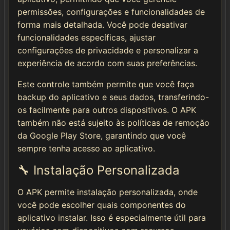
permissões, configurações e funcionalidades de
forma mais detalhada. Você pode desativar
funcionalidades específicas, ajustar
configurações de privacidade e personalizar a
experiência de acordo com suas preferências.
Este controle também permite que você faça
backup do aplicativo e seus dados, transferindo-
os facilmente para outros dispositivos. O APK
também não está sujeito às políticas de remoção
da Google Play Store, garantindo que você
sempre tenha acesso ao aplicativo.
🔧 Instalação Personalizada
O APK permite instalação personalizada, onde
você pode escolher quais componentes do
aplicativo instalar. Isso é especialmente útil para