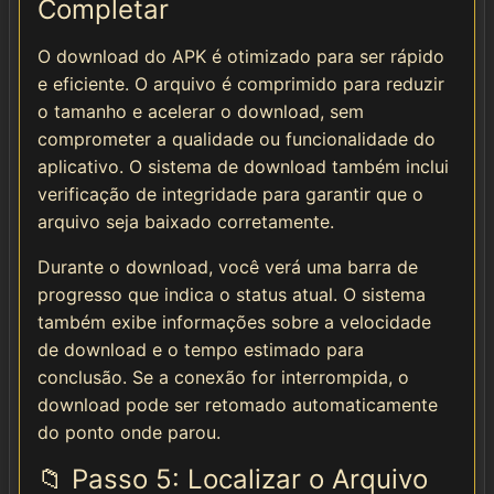
Completar
O download do APK é otimizado para ser rápido
e eficiente. O arquivo é comprimido para reduzir
o tamanho e acelerar o download, sem
comprometer a qualidade ou funcionalidade do
aplicativo. O sistema de download também inclui
verificação de integridade para garantir que o
arquivo seja baixado corretamente.
Durante o download, você verá uma barra de
progresso que indica o status atual. O sistema
também exibe informações sobre a velocidade
de download e o tempo estimado para
conclusão. Se a conexão for interrompida, o
download pode ser retomado automaticamente
do ponto onde parou.
📁 Passo 5: Localizar o Arquivo